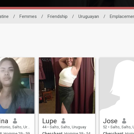
atine
/
Femmes
/
Friendship
/
Uruguayan
/
Emplaceme
ina
Lupe
Jose
nio, Salto, Uruguay
44
•
Salto, Salto, Uruguay
52
•
Salto, Salto,
t:
Homme 29 - 59
Cherchant:
Homme 39 - 54
Cherchant:
Homm