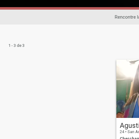
Rencontre l
1 - 3 de 3
Agust
24
•
San Anto
Cherchan