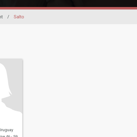
nt
/
Salto
 Uruguay
e 46 - 59