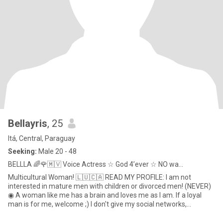
Bellayris
, 25
Itá, Central, Paraguay
Seeking:
Male 20 - 48
BELLLA 🌈🌹🇲🇻 Voice Actress ☆ God 4’ever ☆ NO wa...
Multicultural Woman! 🇱🇺🇨🇦 READ MY PROFILE: I am not
interested in mature men with children or divorced men! (NEVER)
◉ A woman like me has a brain and loves me as I am. If a loyal
man is for me, welcome ;) I don't give my social networks,
patience