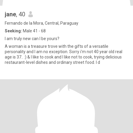
jane
, 40
Fernando de la Mora, Central, Paraguay
Seeking:
Male 41 - 68
I am truly new can I be yours?
A woman is a treasure trove with the gifts of a versatile
personality and I am no exception. Sorry i'm not 40 year old real
age is 37.. :) & I like to cook and I like not to cook, trying delicious
restaurant-level dishes and ordinary street food. I d