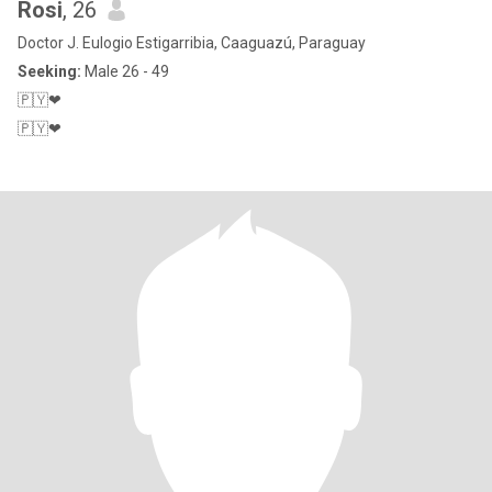
Rosi
, 26
Doctor J. Eulogio Estigarribia, Caaguazú, Paraguay
Seeking:
Male 26 - 49
🇵🇾❤
🇵🇾❤