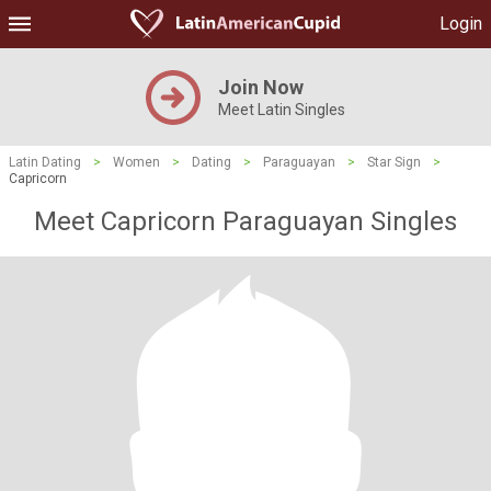
Login
Join Now
Meet Latin Singles
Latin Dating
>
Women
>
Dating
>
Paraguayan
>
Star Sign
>
Capricorn
Meet Capricorn Paraguayan Singles