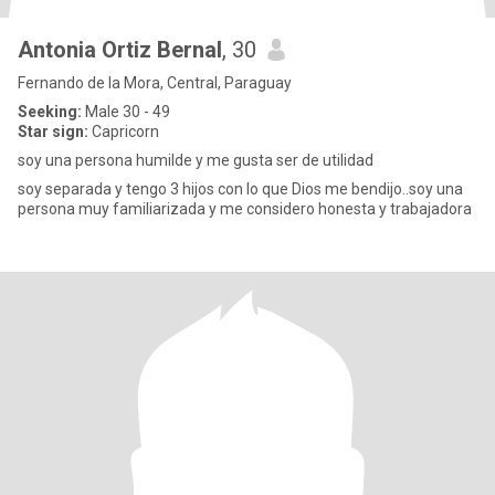
Antonia Ortiz Bernal
, 30
Fernando de la Mora, Central, Paraguay
Seeking:
Male 30 - 49
Star sign:
Capricorn
soy una persona humilde y me gusta ser de utilidad
soy separada y tengo 3 hijos con lo que Dios me bendijo..soy una
persona muy familiarizada y me considero honesta y trabajadora