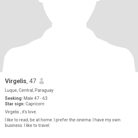
Virgelis
, 47
Luque, Central, Paraguay
Seeking:
Male 47 - 63
Star sign:
Capricorn
Virgelis , it's love.
I like to read, be at home. I prefer the cinema. I have my own
business. I like to travel.