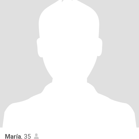
María
, 35