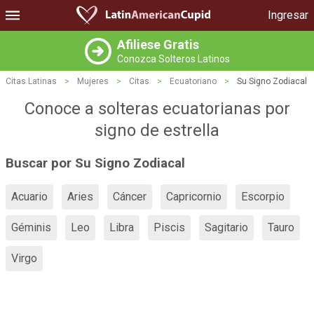
Ingresar
Afiliese Gratis
Conozca Solteros Latinos
Citas Latinas
>
Mujeres
>
Citas
>
Ecuatoriano
>
Su Signo Zodiacal
Conoce a solteras ecuatorianas por
signo de estrella
Buscar por Su Signo Zodiacal
Acuario
Aries
Cáncer
Capricornio
Escorpio
Géminis
Leo
Libra
Piscis
Sagitario
Tauro
Virgo